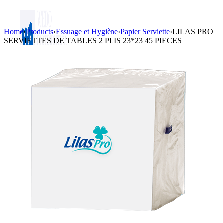
Home
›
Products
›
Essuage et Hygiène
›
Papier Serviette
›
LILAS PRO
SERVIETTES DE TABLES 2 PLIS 23*23 45 PIECES
Login / Register