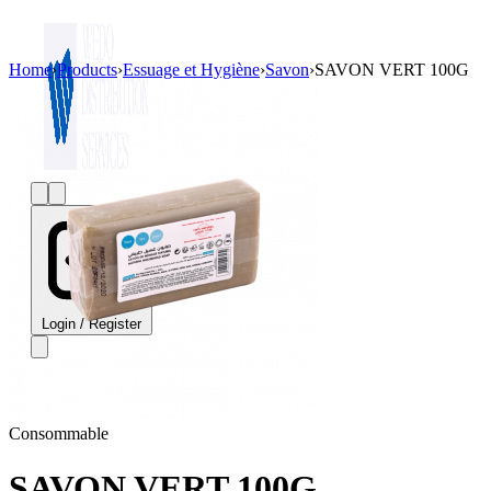
Home
›
Products
›
Essuage et Hygiène
›
Savon
›
SAVON VERT 100G
Login / Register
Consommable
SAVON VERT 100G