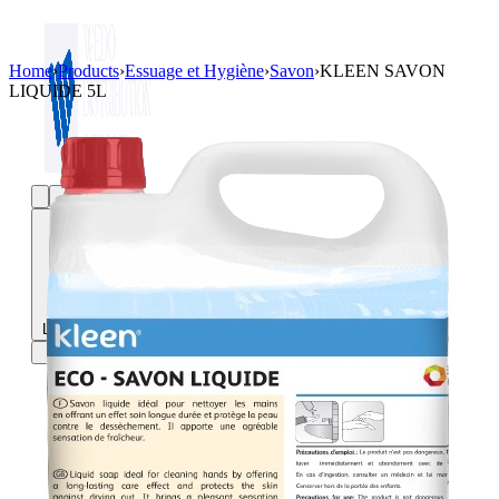
Home
›
Products
›
Essuage et Hygiène
›
Savon
›
KLEEN SAVON
LIQUIDE 5L
Login / Register