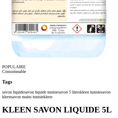
POPULAIRE
Consommable
Tags
savon liquide
savon liquide tunisie
savon 5 litres
kleen tunisie
savon
kleen
savon mains tunisie
kleen
KLEEN SAVON LIQUIDE 5L