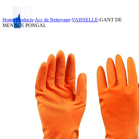
Home
›
Products
›
Acc de Nettoyage
›
VAISSELLE
›
GANT DE
MENAGE PONGAL
Login / Register