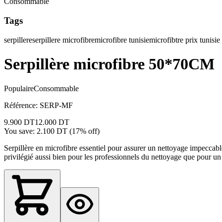
Consommable
Tags
serpillere
serpillere microfibre
microfibre tunisie
microfibtre prix tunisie
Serpillère microfibre 50*70CM
Populaire
Consommable
Référence
:
SERP-MF
9.900 DT
12.000 DT
You save:
2.100 DT
(
17
% off)
Serpillère en microfibre essentiel pour assurer un nettoyage impeccable 
privilégié aussi bien pour les professionnels du nettoyage que pour un