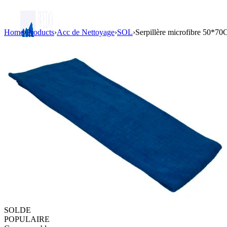
Home
›
Products
›
Acc de Nettoyage
›
SOL
›
Serpillère microfibre 50*7
Login / Register
SOLDE
POPULAIRE