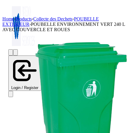
Home
›
Products
›
Collecte des Dechets
›
POUBELLE
EXTERIEUR
›
POUBELLE ENVIRONNEMENT VERT 240 L
AVEC COUVERCLE ET ROUES
Login / Register