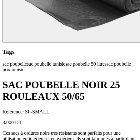
Tags
sac poubelle
sac poubelle tunisie
sac poubelle 50 litres
sac poubelle
prix tunisie
SAC POUBELLE NOIR 25
ROULEAUX 50/65
Référence
:
SP-SMALL
3.000 DT
Ces sacs à ordures noirs très résistants sont parfaits pour une
utilisation en intérieur et en extérieur. Ils sont fabriqués à partir d'un