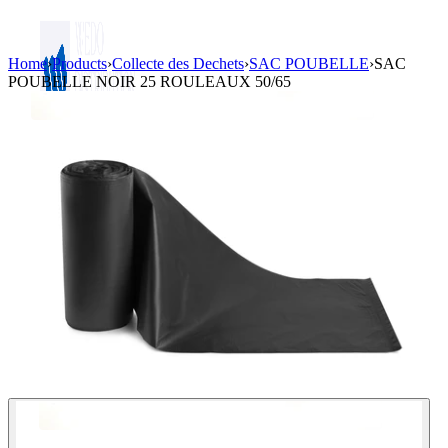
Home
›
Products
›
Collecte des Dechets
›
SAC POUBELLE
›
SAC
POUBELLE NOIR 25 ROULEAUX 50/65
Login / Register