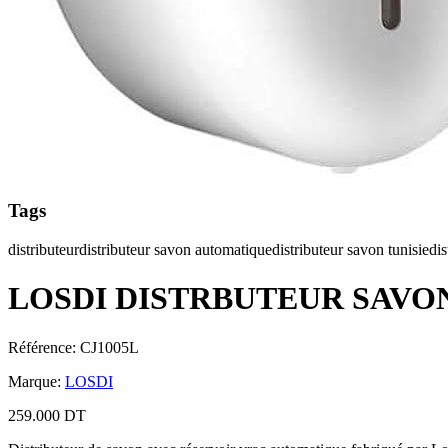
Tags
distributeur
distributeur savon automatique
distributeur savon tunisie
dis
LOSDI DISTRBUTEUR SAV
Référence
:
CJ1005L
Marque
:
LOSDI
259.000 DT