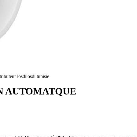
tributeur losdi
losdi tunisie
ON AUTOMATQUE