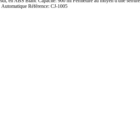
Losdi, en ABS Blanc Capacité: 900 ml Fermeture au moyen d'une serrure
 Automatique Référence: CJ-1005