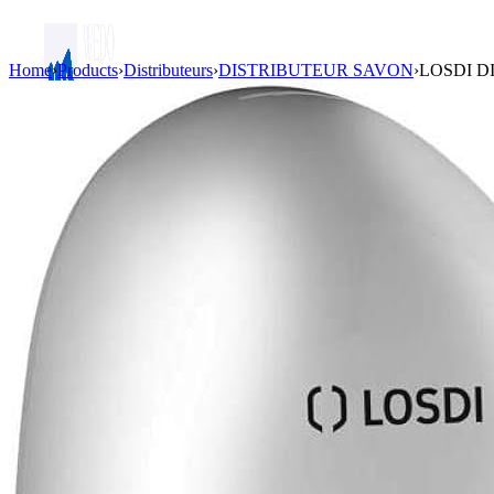
Home
›
Products
›
Distributeurs
›
DISTRIBUTEUR SAVON
›
LOSDI 
Login / Register