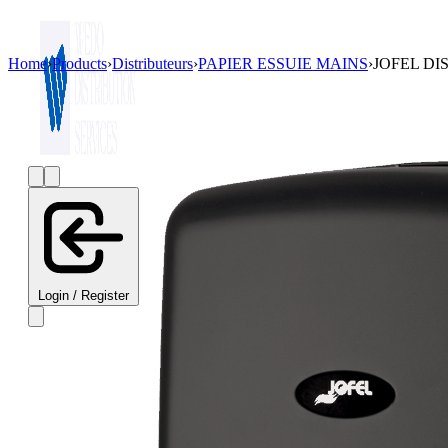
Home
›
Products
›
Distributeurs
›
PAPIER ESSUIE MAINS
›
JOFEL DI
Login / Register