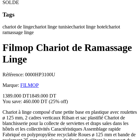
SOLDE
Tags
chariot de linge
chariot linge tunisie
chariot linge hotel
chariot
ramassage linge
Filmop Chariot de Ramassage
Linge
Référence
:
0000HP3100U
Marque
:
FILMOP
1389.000 DT
1849.000 DT
You save:
460.000 DT
(
25
% off)
Chariot à linge composé d'une petite base en plastique avec roulettes
ø 125 mm, 2 cadres verticaux Rilsan et sac plastifié Chariot de
blanchisserie pour la collecte de serviettes et draps sales dans les
hôtels et les collectivités Caractéristiques Assemblage rapide
Fabriqué en polypropylène recyclable Roues ø 125 mm et bande de