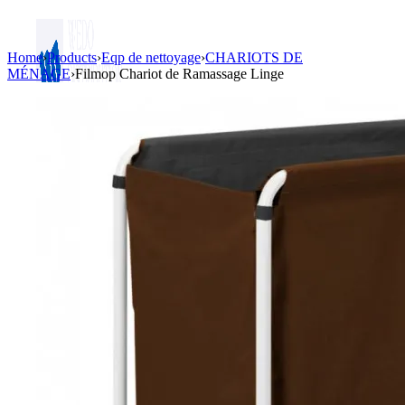
Home
›
Products
›
Eqp de nettoyage
›
CHARIOTS DE
MÉNAGE
›
Filmop Chariot de Ramassage Linge
Login / Register