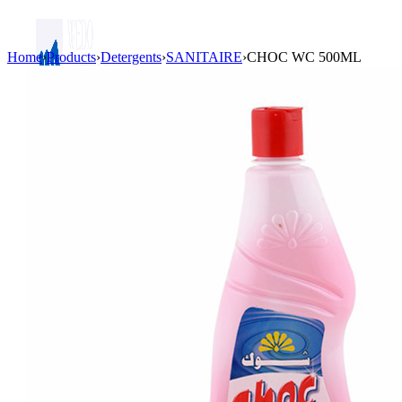
Home
›
Products
›
Detergents
›
SANITAIRE
›
CHOC WC 500ML
Login / Register