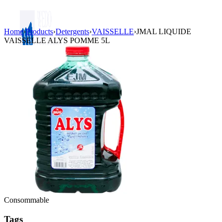
Home
›
Products
›
Detergents
›
VAISSELLE
›
JMAL LIQUIDE
VAISSELLE ALYS POMME 5L
Login / Register
Consommable
Tags