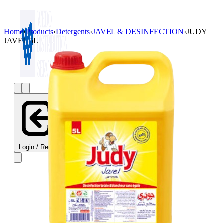
Home
›
Products
›
Detergents
›
JAVEL & DESINFECTION
›
JUDY
JAVEL 5L
Login / Register