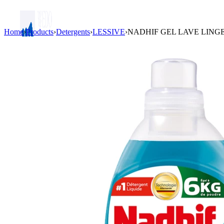
Home
›
Products
›
Detergents
›
LESSIVE
›
NADHIF GEL LAVE LINGE
Login / Register