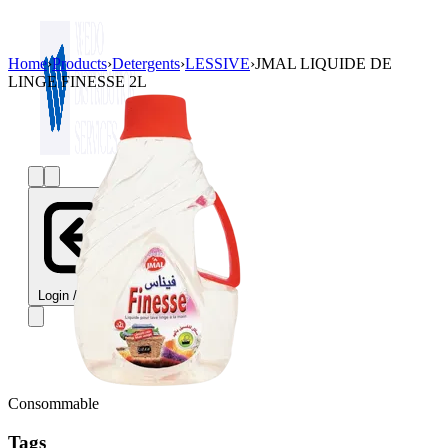
Home
›
Products
›
Detergents
›
LESSIVE
›
JMAL LIQUIDE DE
LINGE FINESSE 2L
Login / Register
Consommable
Tags