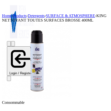
Home
›
Products
›
Detergents
›
SURFACE & ATMOSPHERE
›
KING
NETTOYANT TOUTES SURFACES BROSSE 400ML
Login / Register
Consommable