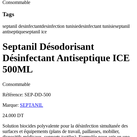
Consommable
Tags
septanil desinfectant
desinfection tunisie
desinfectant tunisie
septanil
antiseptique
septanil ice
Septanil Désodorisant
Désinfectant Antiseptique ICE
500ML
Consommable
Référence
:
SEP-DD-500
Marque
:
SEPTANIL
24.000 DT
Solution biocides polyvalente pour la désinfection simultanée des
surfaces et équipements (plans de travail, paillasses, mobilier,
dispositifs médicaux, supports tactiles). Formulée pour agir en une