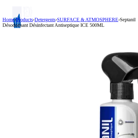
Home
›
Products
›
Detergents
›
SURFACE & ATMOSPHERE
›
Septanil
Désodorisant Désinfectant Antiseptique ICE 500ML
Login / Register