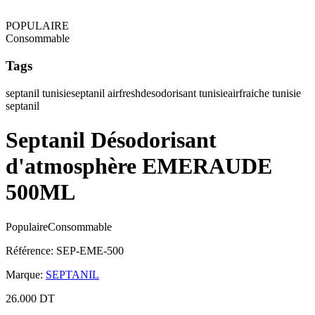
POPULAIRE
Consommable
Tags
septanil tunisie
septanil airfresh
desodorisant tunisie
airfraiche tunisie
septanil
Septanil Désodorisant
d'atmosphère EMERAUDE
500ML
Populaire
Consommable
Référence
:
SEP-EME-500
Marque
:
SEPTANIL
26.000 DT