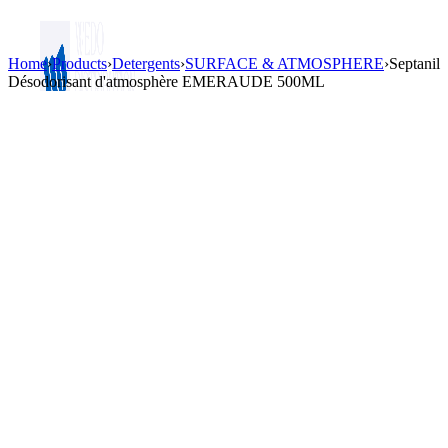
Home
›
Products
›
Detergents
›
SURFACE & ATMOSPHERE
›
Septanil
Désodorisant d'atmosphère EMERAUDE 500ML
Login / Register