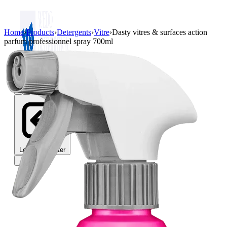
Home
›
Products
›
Detergents
›
Vitre
›
Dasty vitres & surfaces action
parfum professionnel spray 700ml
Login / Register